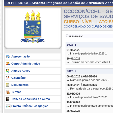
UFPI ›
SIGAA - Sistema Integrado de Gestão de Atividades Ac
CCCCON/CCHL - GE
SERVIÇOS DE SAÚDE -
CURSO NÍVEL LATO S
COORDENAÇÃO DO CURSO DE CIÊN
Calendário
2026.1
01/01/2026
→ Início do período letivo 2026.1.
Apresentação
30/06/2026
→ Término do período letivo 2026.1.
Corpo Administrativo
Alunos Ativos
2026.2
06/08/2026 à 07/08/2026
Calendário
→ Matrícula para o período 2026.2.
Documentos
06/08/2026 à 07/08/2026
→ Re-matrícula para o período 2026.
Turmas
11/08/2026
→ Início do período letivo 2026.2.
Trab. de Conclusão de Curso
11/08/2026
→ Início do período trancamento de t
Projeto Político Pedagógico
25/09/2026