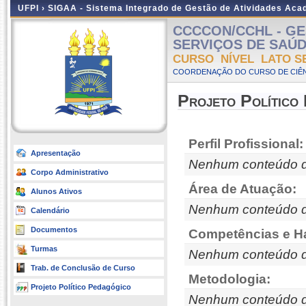
UFPI ›
SIGAA - Sistema Integrado de Gestão de Atividades Ac
CCCCON/CCHL - GE
SERVIÇOS DE SAÚDE -
CURSO NÍVEL LATO S
COORDENAÇÃO DO CURSO DE CIÊN
Projeto Político
Perfil Profissional:
Apresentação
Nenhum conteúdo d
Corpo Administrativo
Área de Atuação:
Alunos Ativos
Nenhum conteúdo d
Calendário
Documentos
Competências e Ha
Turmas
Nenhum conteúdo d
Trab. de Conclusão de Curso
Metodologia:
Projeto Político Pedagógico
Nenhum conteúdo d