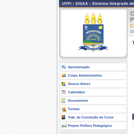
UFPI ›
SIGAA - Sistema Integrado d
C
P
C
C
Apresentação
Corpo Administrativo
Alunos Ativos
Calendário
Documentos
Turmas
Trab. de Conclusão de Curso
Projeto Político Pedagógico