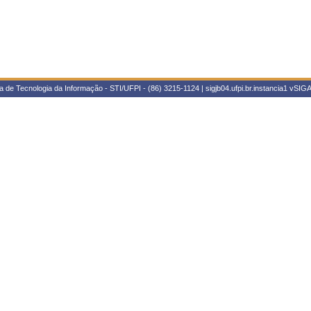
 de Tecnologia da Informação - STI/UFPI - (86) 3215-1124 | sigjb04.ufpi.br.instancia1
vSIGA