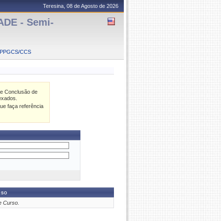
Teresina, 08 de Agosto de 2026
DE - Semi-
CPPGCS/CCS
de Conclusão de
exados.
ue faça referência
rso
e Curso.