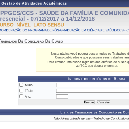
e Gestão de Atividades Acadêmicas
PPGCS/CCS - SAÚDE DA FAMÍLIA E COMUNIDA
resencial - 07/12/2017 a 14/12/2018
URSO NÍVEL LATO SENSU
OORDENAÇÃO DO PROGRAMA DE PÓS-GRADUAÇÃO EM CIÊNCIAS E SAÚDE/CCS - 
Trabalhos De Conclusão De Curso
Nesta página você poderá buscar todas os Trabalhos 
Curso publicados e que possuem seus trabalhos an
Para efetuar uma busca digite um dos critérios de busca q
ao TCC que deseja encontrar.
Informe os critérios de Busca
Aluno:
Título:
Ano:
Lista de Trabalhos de Conclusão de Cu
Não foi encontrada nenhum Trabalho de Conclusão d