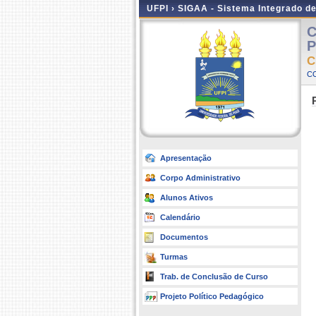
UFPI ›
SIGAA - Sistema Integrado d
C
P
C
C
Apresentação
Corpo Administrativo
Alunos Ativos
Calendário
Documentos
Turmas
Trab. de Conclusão de Curso
Projeto Político Pedagógico