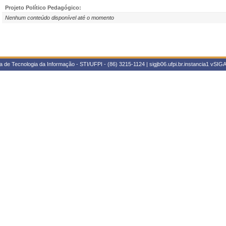
Projeto Político Pedagógico:
Nenhum conteúdo disponível até o momento
 de Tecnologia da Informação - STI/UFPI - (86) 3215-1124 | sigjb06.ufpi.br.instancia1
vSIGA