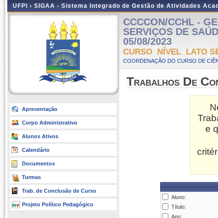
UFPI ›
SIGAA - Sistema Integrado de Gestão de Atividades Ac
CCCCON/CCHL - GE
SERVIÇOS DE SAÚDE 
05/08/2023
CURSO NÍVEL LATO S
COORDENAÇÃO DO CURSO DE CIÊN
Trabalhos De Co
N
Apresentação
Trab
Corpo Administrativo
e 
Alunos Ativos
crit
Calendário
Documentos
Turmas
Trab. de Conclusão de Curso
Aluno:
Projeto Político Pedagógico
Título:
Ano: