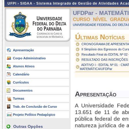
UFPI ›
SIGAA - Sistema Integrado de Gestão de Atividades Ac
UFDPar - MATEMÁTIC
CURSO NÍVEL GRADU
UNIVERSIDADE FEDERAL DO DELTA D
Últimas Notícias
CRONOGRAMA DE APRESENTAÇ
II Simpósio dos Egressos do Cur
Apresentação
Resultado Final do EDITAL Nº 02
Corpo Administrativo
RESULTADO DAS INSCRIÇÕES D
ADITIVO I - EDITAL Nº 01 - 
Alunos Ativos
MATEMÁTICA/UFDPar
Calendário
Currículos
Documentos
Apresentação
Turmas
A Universidade Fede
Trab. de Conclusão de Curso
13.651 de 11 de abr
Projeto Político Pedagógico
pública federal de e
natureza jurídica de 
Outras Opções