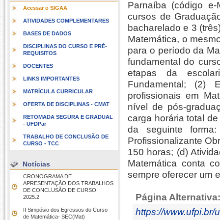
Parnaíba (código e-
Acessar o SIGAA
cursos de Graduação
ATIVIDADES COMPLEMENTARES
bacharelado e 3 (três
BASES DE DADOS
Matemática, o mesmo 
DISCIPLINAS DO CURSO E PRÉ-
para o período da Ma
REQUISITOS
fundamental do curso
DOCENTES
etapas da escola
LINKS IMPORTANTES
Fundamental; (2) 
MATRÍCULA CURRICULAR
profissionais em Ma
OFERTA DE DISCIPLINAS - CMAT
nível de pós-gradua
carga horária total d
RETOMADA SEGURA E GRADUAL
- UFDPar
da seguinte forma:
TRABALHO DE CONCLUSÃO DE
Profissionalizante Obr
CURSO - TCC
150 horas; (d) Ativi
Matemática conta co
Notícias
sempre oferecer um e
CRONOGRAMA DE
APRESENTAÇÃO DOS TRABALHOS
DE CONCLUSÃO DE CURSO 
Página Alternativa
2025.2
II Simpósio dos Egressos do Curso
https://www.ufpi.br/
de Matemática- SEC(Mat)