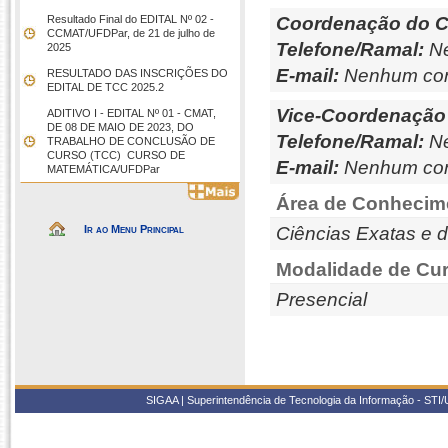
Resultado Final do EDITAL Nº 02 -
Coordenação do C
CCMAT/UFDPar, de 21 de julho de
Telefone/Ramal:
Ne
2025
E-mail:
Nenhum con
RESULTADO DAS INSCRIÇÕES DO
EDITAL DE TCC 2025.2
Vice-Coordenação
ADITIVO I - EDITAL Nº 01 - CMAT,
DE 08 DE MAIO DE 2023, DO
Telefone/Ramal:
Ne
TRABALHO DE CONCLUSÃO DE
CURSO (TCC)  CURSO DE
E-mail:
Nenhum con
MATEMÁTICA/UFDPar
Área de Conhecim
Ir ao Menu Principal
Ciências Exatas e d
Modalidade de Cur
Presencial
SIGAA | Superintendência de Tecnologia da Informação - STI/UF