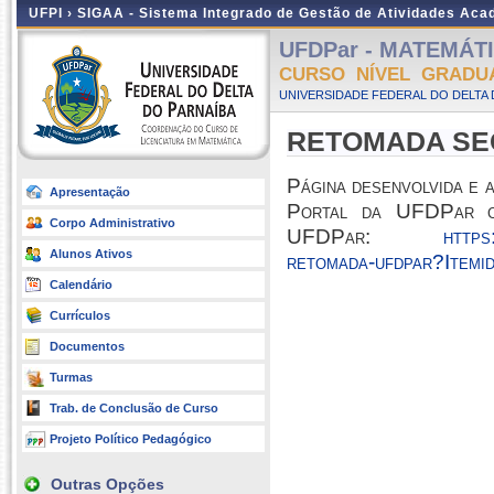
UFPI ›
SIGAA - Sistema Integrado de Gestão de Atividades Ac
UFDPar - MATEMÁTIC
CURSO NÍVEL GRADU
UNIVERSIDADE FEDERAL DO DELTA D
RETOMADA SEG
Página
desenvolvida e 
Apresentação
Portal da UFDPar c
Corpo Administrativo
UFDPar:
https
Alunos Ativos
retomada-ufdpar?Item
Calendário
Currículos
Documentos
Turmas
Trab. de Conclusão de Curso
Projeto Político Pedagógico
Outras Opções