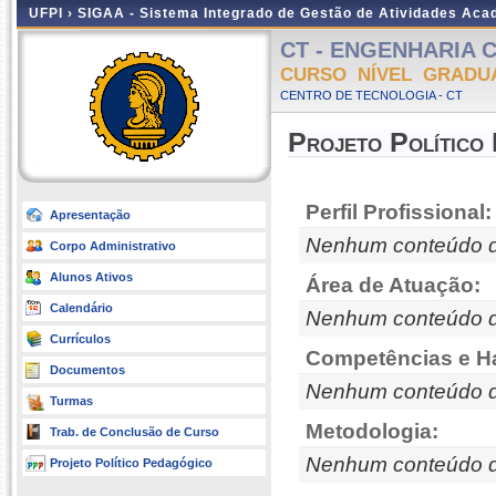
UFPI ›
SIGAA - Sistema Integrado de Gestão de Atividades Ac
CT - ENGENHARIA CIV
CURSO NÍVEL GRADU
CENTRO DE TECNOLOGIA - CT
Projeto Político
Perfil Profissional:
Apresentação
Nenhum conteúdo d
Corpo Administrativo
Alunos Ativos
Área de Atuação:
Calendário
Nenhum conteúdo d
Currículos
Competências e Ha
Documentos
Nenhum conteúdo d
Turmas
Metodologia:
Trab. de Conclusão de Curso
Nenhum conteúdo d
Projeto Político Pedagógico