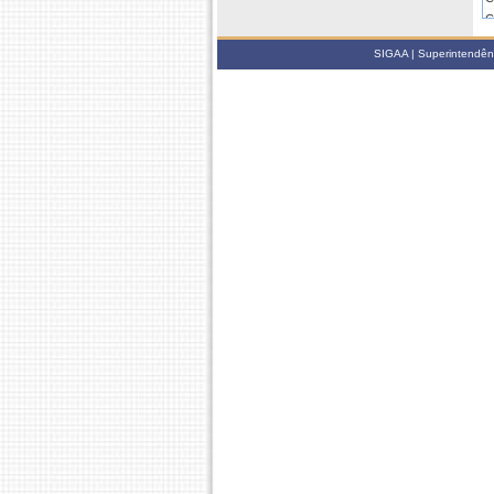
C
SIGAA | Superintendênci
2
C
C
C
C
C
C
C
2
C
C
C
C
C
C
C
2
C
C
C