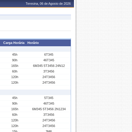
Teresina, 06 de Agosto de 2026
Carga Horária
Horário
45h
6T345
90h
46T345
165h
6M345 5T3456 24N12
60h
3T3456
120h
24T3456
120h
24T3456
45h
5T345
90h
46T345
165h
6M345 5T3456 2N1234
60h
3T3456
120h
24T3456
120h
24T3456
15h
3M6