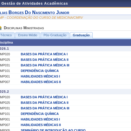
e Gestão de Atividades Acadêmicas
lias Borges Do Nascimento Junior
MP - COORDENAÇÃO DO CURSO DE MEDICINA/CMRV
Disciplinas Ministradas
Técnico
Ensino Médio
Pós-Graduação
Graduação
isciplina
026.1
MP020
BASES DA PRÁTICA MÉDICA I
MP025
BASES DA PRÁTICA MÉDICA II
MP031
BASES DA PRÁTICA MÉDICA III
MP101
DEPENDÊNCIA QUÍMICA
MP001
HABILIDADES MÉDICAS I
MP007
HABILIDADES MÉDICAS II
025.2
MP020
BASES DA PRÁTICA MÉDICA I
MP025
BASES DA PRÁTICA MÉDICA II
MP031
BASES DA PRÁTICA MÉDICA III
MP101
DEPENDÊNCIA QUÍMICA
MP001
HABILIDADES MÉDICAS I
MP007
HABILIDADES MÉDICAS II
MP005
SEMINÁRIO DE INTRODUÇÃO AO CURSO