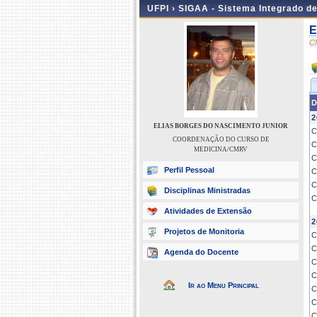
UFPI ›
SIGAA - Sistema Integrado d
E
C
D
2
ELIAS BORGES DO NASCIMENTO JUNIOR
C
COORDENAÇÃO DO CURSO DE
C
MEDICINA/CMRV
C
Perfil Pessoal
C
C
Disciplinas Ministradas
C
Atividades de Extensão
2
Projetos de Monitoria
C
C
Agenda do Docente
C
C
Ir ao Menu Principal
C
C
C