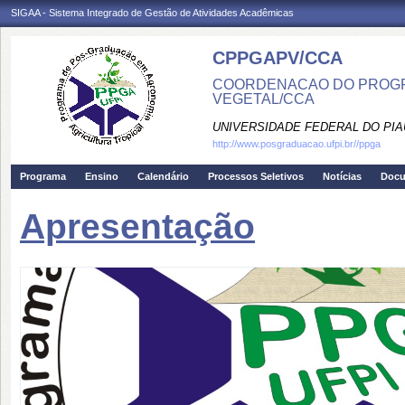
SIGAA - Sistema Integrado de Gestão de Atividades Acadêmicas
CPPGAPV/CCA
COORDENACAO DO PROGR
VEGETAL/CCA
UNIVERSIDADE FEDERAL DO PIA
http://www.posgraduacao.ufpi.br//ppga
Programa
Ensino
Calendário
Processos Seletivos
Notícias
Doc
Apresentação