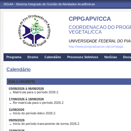
SIGAA - Sistema Integrado de Gestão de Atividades Acadêmicas
CPPGAPV/CCA
COORDENACAO DO PROGR
VEGETAL/CCA
UNIVERSIDADE FEDERAL DO PIA
http://www.posgraduacao.ufpi.br//ppga
Programa
Ensino
Calendário
Processos Seletivos
Notícias
Doc
Calendário
2026.2 (VIGENTE)
03/08/2026 à 06/08/2026
→ Matrícula para o período 2026.2.
17/08/2026 à 18/08/2026
→ Re-matrícula para o período 2026.2.
11/08/2026
→ Início do período letivo 2026.2.
09/09/2026
→ Início do período trancamento de turma 2026.2.
15/09/2026