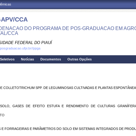
adêmicas
APV/CCA
ENACAO DO PROGRAMA DE POS-GRADUACAO EM AGRO
AL/CCA
SIDADE FEDERAL DO PIAUÍ
.posgraduacao.ufpi.br//ppga
Seletivos
Notícias
Documentos
Outras Opções
DE COLLETOTRICHUM SPP. DE LEGUMINOSAS CULTIVADAS E PLANTAS ESPONTÂNEA
SOLO, GASES DE EFEITO ESTUFA E RENDIMENTO DE CULTURAS GRANÍFER
ITO
S E FORRAGEIRAS E PARÂMETROS DO SOLO EM SISTEMAS INTEGRADOS DE PRODU