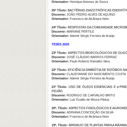
Orientador:
Henrique Antunes de Souza
25º Título:
BACTÉRIAS DIAZOTRÓFICAS ENDOFÍT
Discente:
JOÃO PEDRO ALVES DE AQUINO
Orientador:
Francisco de Alcântara Neto
24º Tìtulo:
RESPOSTAS DA COMUNIDADE MICROBIA
Discente:
MARIANE PERTILE
Orientador:
Ademir Sérgio Ferreira de Araújo
TESES 2020
23º Título:
ASPECTOS BIOECOLÓGICOS DE OLIGO
Discente:
JOSÉ CLÁUDIO BARROS FERRAZ
Orientador:
Paulo Roberto Ramalho Silva
22º Título:
EFICIÊNCIA SIMBIÓTIA DE RIZÓBIOS 
Discente:
CLAUDYANNE DO NASCIMENTO COSTA
Orientador:
Ademir Sérgio Ferreira de Araújo
21º Título:
USO DE ÓLEOS ESSENCIAIS E α-PI
FEIJÃO
Discente:
RODRIGO DE CARVALHO BRITO
Orientador:
Luiz Evaldo de Moura Pádua
20º. Título:
ASPECTOS FISIOLÓGICOS E AGROIND
Discente:
ADRIANA CONCEIÇÃO DA SILVA
Orientador:
Francisco de Alcântara Neto
19º. Título:
ARRANJO DE PLANTAS PARA A MÁXIMA