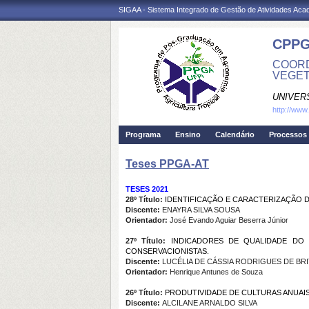
SIGAA - Sistema Integrado de Gestão de Atividades Ac
CPPG
COORD
VEGET
UNIVER
http://www
Programa
Ensino
Calendário
Processos 
Teses PPGA-AT
TESES 2021
28º Título:
IDENTIFICAÇÃO E CARACTERIZAÇÃO 
Discente:
ENAYRA SILVA SOUSA
Orientador:
José Evando Aguiar Beserra Júnior
27º Título:
INDICADORES DE QUALIDADE DO 
CONSERVACIONISTAS.
Discente:
LUCÉLIA DE CÁSSIA RODRIGUES DE BR
Orientador:
Henrique Antunes de Souza
26º Título:
PRODUTIVIDADE DE CULTURAS ANUAI
Discente:
ALCILANE ARNALDO SILVA