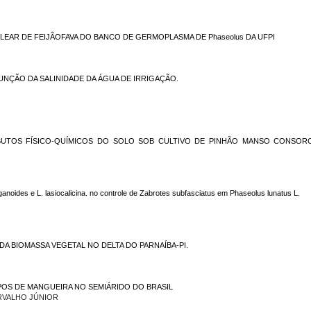
LEAR DE FEIJÃOFAVA DO BANCO DE GERMOPLASMA DE
Phaseolus
DA UFPI
NÇÃO DA SALINIDADE DA ÁGUA DE IRRIGAÇÃO.
RIBUTOS FÍSICO-QUÍMICOS DO SOLO SOB CULTIVO DE PINHÃO MANSO CONSOR
iganoides e L. lasiocalicina
. no controle de
Zabrotes subfasciatus
em
Phaseolus lunatus L.
A BIOMASSA VEGETAL NO DELTA DO PARNAÍBA-PI.
POS DE MANGUEIRA NO SEMIÁRIDO DO BRASIL
RVALHO JÚNIOR