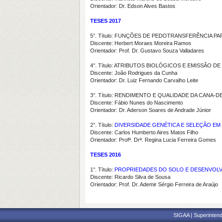
Orientador: Dr. Edson Alves Bastos
TESES 2017
5°. Título: FUNÇÕES DE PEDOTRANSFERÊNCIA PA
Discente: Herbert Moraes Moreira Ramos
Orientador: Prof. Dr. Gustavo Souza Valladares
4°. Título: ATRIBUTOS BIOLÓGICOS E EMISSÃO
Discente: João Rodrigues da Cunha
Orientador: Dr. Luiz Fernando Carvalho Leite
3°. Título: RENDIMENTO E QUALIDADE DA CAN
Discente: Fábio Nunes do Nascimento
Orientador: Dr. Aderson Soares de Andrade Júnior
2°. Título:
DIVERSIDADE GENÉTICA E SELEÇÃO E
Discente: Carlos Humberto Aires Matos Filho
Orientador: Profª. Drª. Regina Lucia Ferreira Gomes
TESES 2016
1°. Título:
PROPRIEDADES DO SOLO E DESENVOLV
Discente: Ricardo Silva de Sousa
Orientador: Prof. Dr. Ademir Sérgio Ferreira de Araújo
SIGAA | Superintend