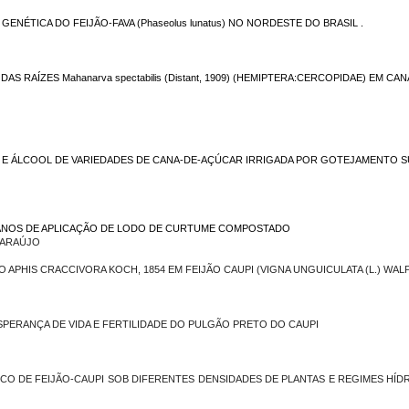
GENÉTICA DO FEIJÃO-FAVA (
Phaseolus lunatus
)
NO NORDESTE DO BRASIL
.
 DAS RAÍZES
Mahanarva spectabilis
(Distant, 1909) (HEMIPTERA:CERCOPIDAE) EM CA
 E ÁLCOOL DE VARIEDADES DE CANA-DE-AÇÚCAR IRRIGADA POR GOTEJAMENTO S
ANOS DE APLICAÇÃO DE LODO DE CURTUME COMPOSTADO
DE ARAÚJO
GÃO APHIS CRACCIVORA KOCH, 1854 EM FEIJÃO CAUPI (VIGNA UNGUICULATA (L.) WAL
E ESPERANÇA DE VIDA E FERTILIDADE DO PULGÃO PRETO DO CAUPI
ÓGICO DE FEIJÃO-CAUPI SOB DIFERENTES DENSIDADES DE PLANTAS E REGIMES HÍ