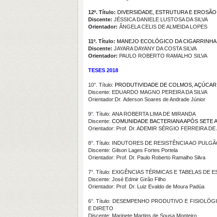
12º. Título:
DIVERSIDADE, ESTRUTURA E EROSÃO 
Discente:
JÉSSICA DANIELE LUSTOSA DA SILVA
Orientador:
ÂNGELA CELIS DE ALMEIDA LOPES
11º. Título:
MANEJO ECOLÓGICO DA CIGARRINHA
Discente:
JAYARA DAYANY DA COSTA SILVA
Orientador:
PAULO ROBERTO RAMALHO SILVA
TESES 2018
10°. Título:
PRODUTIVIDADE DE COLMOS, AÇÚCAR
Discente: EDUARDO MAGNO PEREIRA DA SILVA
Orientador:Dr. Aderson Soares de Andrade Júnior
9°. Título: ANA ROBERTA LIMA DE MIRANDA
Discente:
COMUNIDADE BACTERIANA APÓS SETE 
Orientador: Prof. Dr. ADEMIR SÉRGIO FERREIRA 
8°. Título: INDUTORES DE RESISTÊNCIA AO PUL
Discente: Gilson Lages Fortes Portela
Orientador: Prof. Dr. Paulo Roberto Ramalho Silva
7°. Título: EXIGÊNCIAS TÉRMICAS E TABELAS D
Discente: José Edmir Girão Filho
Orientador: Prof. Dr. Luiz Evaldo de Moura Padúa
6°. Título: DESEMPENHO PRODUTIVO E FISIOL
E DIRETO
Discente: Marinete Martins de Sousa Monteiro