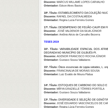
Discente:
MARCUS WILLAME LOPES CARVALHO
Orientador:
Edson Alves Bastos
18º. Título:
ESTABELECIMENTO DA COLEÇÃO NUC
Discente:
RAFAEL DA COSTA ALMEIDA
Orientador:
Regina Lucia Ferreira Gomes
17º. Título:
DESEMPENHO DE FEIJÃO-CAUPI EM FU
Discente:
JOSÉ VALDENOR DA SILVA JÚNIOR
Orientador:
Antônio Aécio de Carvalho Bezerra
TESES 2019
16º. Título:
VARIABILIDADE ESPACIAL DOS AT
DEGRADA NO MUNICÍPIO DE GILBUÉS-PI.
Discente:
AGENOR FRANCISCO ROCHA JÚNIOR
Orientador:
Gustavo Sousa Valladares
15º. Título:
Óleos essenciais de
Lippia sidoides, L. or
Discente:
FRANCINALVA DE MORAIS SOUSA
Orientador:
Luiz Evaldo de Moura Pádua
14º. Título:
ESTOQUES DE CARBONO DO SOLO E D
Discente:
MÍRYA GRAZIELLE TÔRRES PORTELA
Orientador:
Gustavo Souza Valladares
13º. Título:
DIVERSIDADE E SELEÇÃO DE GENÓTI
Discente:
JOSÉ EDUARDO VASCONCELOS DE CA
Orientador:
Regina Lúcia Ferreira Gomes