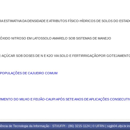
RA ESTIMATIVA DA DENSIDADE E ATRIBUTOS FÍSICO-HÍDRICOS DE SOLOS DO ESTAD
 DE ÓXIDO NITROSO EM LATOSSOLO AMARELO SOB SISTEMAS DE MANEJO
A-DE-AÇÚCAR SOB DOSES DE N E K2O VIA SOLO E FERTIRRIGAÇÃOPOR GOTEJAMENT
M POPULAÇÕES DE CAJUEIRO COMUM
IMENTO DO MILHO E FEIJÃO-CAUPI APÓS SETE ANOS DE APLICAÇÕES CONSECU
ência de Tecnologia da Informação - STI/UFPI - (86) 3215-1124 | © UFRN | sigjb04.ufpi.br.i