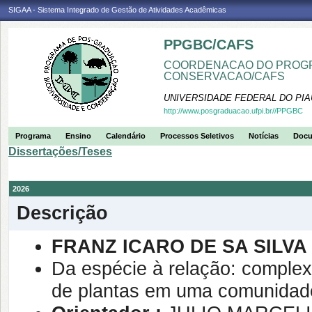
SIGAA - Sistema Integrado de Gestão de Atividades Acadêmicas
PPGBC/CAFS
COORDENACAO DO PROGR
CONSERVACAO/CAFS
UNIVERSIDADE FEDERAL DO PIA
http://www.posgraduacao.ufpi.br//PPGBC
Programa
Ensino
Calendário
Processos Seletivos
Notícias
Doc
Dissertações/Teses
2026
Descrição
FRANZ ICARO DE SA SILVA
Da espécie à relação: complexo
de plantas em uma comunidade