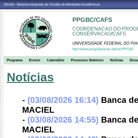
SIGAA - Sistema Integrado de Gestão de Atividades Acadêmicas
PPGBC/CAFS
COORDENACAO DO PROGR
CONSERVACAO/CAFS
UNIVERSIDADE FEDERAL DO PIA
http://www.posgraduacao.ufpi.br//PPGBC
Programa
Ensino
Calendário
Processos Seletivos
Notícias
Doc
Notícias
-
(03/08/2026 16:14)
Banca d
MACIEL
-
(03/08/2026 14:55)
Banca d
MACIEL