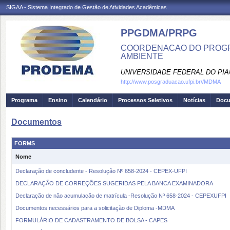
SIGAA - Sistema Integrado de Gestão de Atividades Acadêmicas
PPGDMA/PRPG
COORDENACAO DO PROGR
AMBIENTE
UNIVERSIDADE FEDERAL DO PIA
http://www.posgraduacao.ufpi.br//MDMA
Programa
Ensino
Calendário
Processos Seletivos
Notícias
Doc
Documentos
FORMS
Nome
Declaração de concludente - Resolução Nº 658-2024 - CEPEX-UFPI
DECLARAÇÃO DE CORREÇÕES SUGERIDAS PELA BANCA EXAMINADORA
Declaração de não acumulação de matrícula -Resolução Nº 658-2024 - CEPEXUFPI
Documentos necessários para a solicitação de Diploma -MDMA
FORMULÁRIO DE CADASTRAMENTO DE BOLSA - CAPES