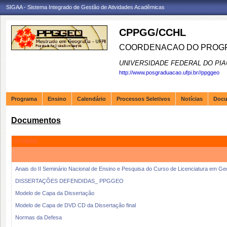
SIGAA - Sistema Integrado de Gestão de Atividades Acadêmicas
CPPGG/CCHL
COORDENACAO DO PROGR
UNIVERSIDADE FEDERAL DO PIA
http://www.posgraduacao.ufpi.br//ppggeo
Programa
Ensino
Calendário
Processos Seletivos
Notícias
Doc
Documentos
OTHERS
Nome
Anais do II Seminário Nacional de Ensino e Pesquisa do Curso de Licenciatura em Ge
DISSERTAÇÕES DEFENDIDAS_ PPGGEO
Modelo de Capa da Dissertação
Modelo de Capa de DVD CD da Dissertação final
Normas da Defesa