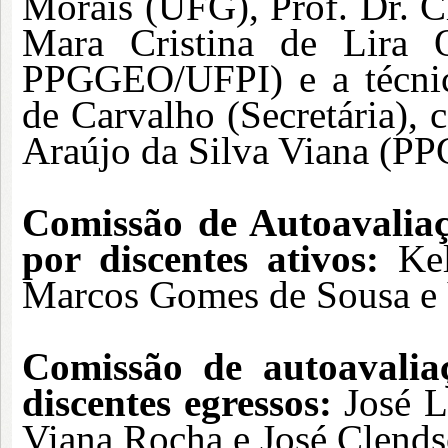
Morais (UFG), Prof. Dr. C
Mara Cristina de Lira Ol
PPGGEO/UFPI) e a técnica
de Carvalho (Secretária), 
Araújo da Silva Viana (P
Comissão de Autoavali
por discentes ativos:
Kel
Marcos Gomes de Sousa e 
Comissão de
autoavali
discentes egressos:
José 
Viana Rocha e José Clend