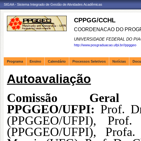
SIGAA - Sistema Integrado de Gestão de Atividades Acadêmicas
CPPGG/CCHL
COORDENACAO DO PROGR
UNIVERSIDADE FEDERAL DO PIA
http://www.posgraduacao.ufpi.br//ppggeo
Programa
Ensino
Calendário
Processos Seletivos
Notícias
Doc
Autoavaliação
Comissão Geral
PPGGEO/UFPI:
Prof. D
(PPGGEO/UFPI), Prof.
(PPGGEO/UFPI), Profa.