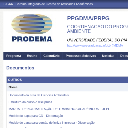
SIGAA - Sistema Integrado de Gestão de Atividades Acadêmicas
PPGDMA/PRPG
COORDENACAO DO PROGR
AMBIENTE
UNIVERSIDADE FEDERAL DO PIA
http://www.posgraduacao.ufpi.br//MDMA
Programa
Ensino
Calendário
Processos Seletivos
Notícias
Doc
Documentos
OUTROS
Nome
Documento da área de Ciências Ambientais
Estrutura do curso e disciplinas
MANUAL DE NORMATIZAÇÃO DE TRABALHOS ACADÊMICOS - UFPI
Modelo de capa para CD - Dissertação
Modelo de capa para versão definitiva impressa - Dissertação