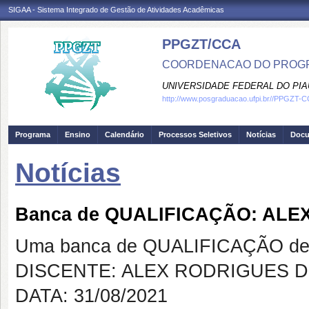
SIGAA - Sistema Integrado de Gestão de Atividades Acadêmicas
PPGZT/CCA
COORDENACAO DO PROGR
UNIVERSIDADE FEDERAL DO PIA
http://www.posgraduacao.ufpi.br//PPGZT-
Programa
Ensino
Calendário
Processos Seletivos
Notícias
Doc
Notícias
Banca de QUALIFICAÇÃO: AL
Uma banca de QUALIFICAÇÃO de 
DISCENTE: ALEX RODRIGUES 
DATA: 31/08/2021