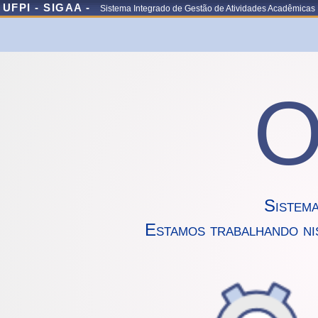
UFPI - SIGAA -
Sistema Integrado de Gestão de Atividades Acadêmicas
O
Sistem
Estamos trabalhando ni