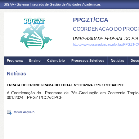
SIGAA - Sistema Integrado de Gestão de Atividades Acadêmicas
PPGZT/CCA
COORDENACAO DO PROGR
UNIVERSIDADE FEDERAL DO PIA
http://www.posgraduacao.ufpi.br//PPGZT-
Programa
Ensino
Calendário
Processos Seletivos
Notícias
Doc
Notícias
ERRATA DO CRONOGRAMA DO EDITAL N° 001/2024  PPGZT/CCA/CPCE
A Coordenação do Programa de Pós-Graduação em Zootecnia Tropical 
001/2024 - PPGZT/CCA/CPCE
Baixar Arquivo