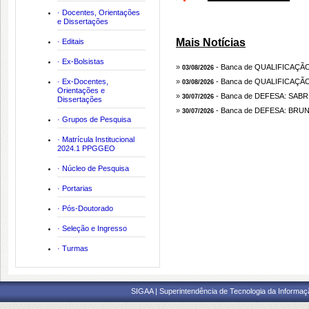
· Docentes, Orientações
e Dissertações
Mais Notícias
· Editais
· Ex-Bolsistas
optativas ofertadas no perí
»
- Banca de QUALIFICAÇÃ
03/08/2026
· Ex-Docentes,
»
- Banca de QUALIFICAÇÃ
03/08/2026
Orientações e
Cadastrada em: 04/08/2026
»
- Banca de DEFESA: SABR
30/07/2026
Dissertações
»
- Banca de DEFESA: BR
30/07/2026
· Grupos de Pesquisa
· Matrícula Institucional
2024.1 PPGGEO
· Núcleo de Pesquisa
· Portarias
· Pós-Doutorado
· Seleção e Ingresso
· Turmas
SIGAA | Superintendência de Tecnologia da Informaçã