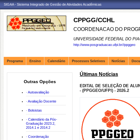
SIGAA - Sistema Integrado de Gestão de Atividades Acadêmicas
CPPGG/CCHL
COORDENACAO DO PROGR
UNIVERSIDADE FEDERAL DO PIA
http://www.posgraduacao.ufpi.br//ppggeo
Programa
Ensino
Calendário
Processos Seletivos
Notícias
Doc
Últimas Notícias
Outras Opções
EDITAL DE SELEÇÃO DE ALU
- (PPGGEO/UFPI) - 2026.2
· Autoavaliação
· Avaliação Docente
· Bolsistas
· Calendário da Pós-
Graduação 2023.2,
2014.1 e 2014.2
· Coordenação