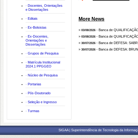
· Docentes, Orientações
e Dissertações
More News
· Editais
· Ex-Bolsistas
optativas ofertadas no perí
»
- Banca de QUALIFICAÇÃ
03/08/2026
· Ex-Docentes,
»
- Banca de QUALIFICAÇÃ
03/08/2026
Orientações e
News registered on: Aug 4, 2026
»
- Banca de DEFESA: SABR
30/07/2026
Dissertações
»
- Banca de DEFESA: BR
30/07/2026
· Grupos de Pesquisa
· Matrícula Institucional
2024.1 PPGGEO
· Núcleo de Pesquisa
· Portarias
· Pós-Doutorado
· Seleção e Ingresso
· Turmas
SIGAA | Superintendência de Tecnologia da Informaçã