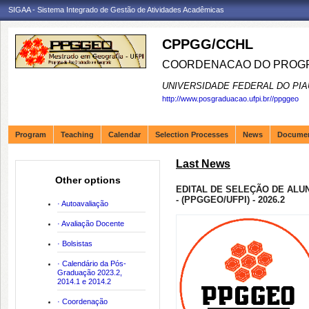
SIGAA - Sistema Integrado de Gestão de Atividades Acadêmicas
CPPGG/CCHL
COORDENACAO DO PROGR
UNIVERSIDADE FEDERAL DO PIA
http://www.posgraduacao.ufpi.br//ppggeo
Program
Teaching
Calendar
Selection Processes
News
Docume
Last News
Other options
EDITAL DE SELEÇÃO DE ALU
- (PPGGEO/UFPI) - 2026.2
· Autoavaliação
· Avaliação Docente
· Bolsistas
· Calendário da Pós-
Graduação 2023.2,
2014.1 e 2014.2
· Coordenação