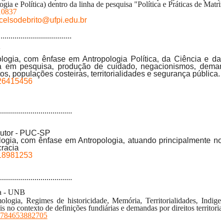
ia e Política) dentro da linha de pesquisa "Política e Práticas de Matr
110837
celsodebrito@ufpi.edu.br
.....................................
F
logia, com ênfase em Antropologia Política, da Ciência e d
ca em pesquisa, produção de cuidado, negacionismos, deman
itos, populações costeiras, territorialidades e segurança pública
.
526415456
.....................................
outor - PUC-SP
logia, com ênfase em Antropologia, atuando p
rincipalmente n
cracia
518981253
.....................................
a - UNB
logia, Regimes de historicidade, Memória, Territorialidades, Indige
is no contexto de definições fundiárias e demandas por direitos territori
622784653882705