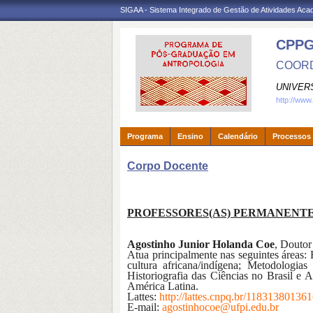
SIGAA - Sistema Integrado de Gestão de Atividades Ac
CPP
COORD
UNIVER
http://www
Programa
Ensino
Calendário
Processos 
Corpo Docente
PROFESSORES
(AS)
PERMANENT
Agostinho Junior Holanda Coe
, Douto
Atua principalmente nas seguintes áreas: 
cultura africana/indígena; Metodologia
Historiografia das Ciências no Brasil e A
América Latina.
Lattes:
http://lattes.cnpq.br/11831380136
E-mail:
agostinhocoe@ufpi.edu.br