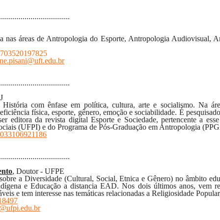
................
....................
a nas áreas de Antropologia do Esporte, Antropologia Audiovisual, 
170703520197825
ne.pisani@uft.edu.br
....................................
J
 História com ênfase em política, cultura, arte e socialismo. Na á
eficiência física, esporte, gênero, emoção e sociabilidade. É pesquisa
er editora da revista digital Esporte e Sociedade, pertencente a es
Sociais (UFPI) e do Programa de Pós-Graduação em Antropologia (P
146033106921186
....................................
ento
, Doutor - UFPE
 sobre a Diversidade (Cultural, Social, Etnica e Gênero) no âmbito ed
dígena e Educação a distancia EAD. Nos dois últimos anos, vem re
is e tem interesse nas temáticas relacionadas a Religiosidade Popular
918497
@ufpi.edu.br