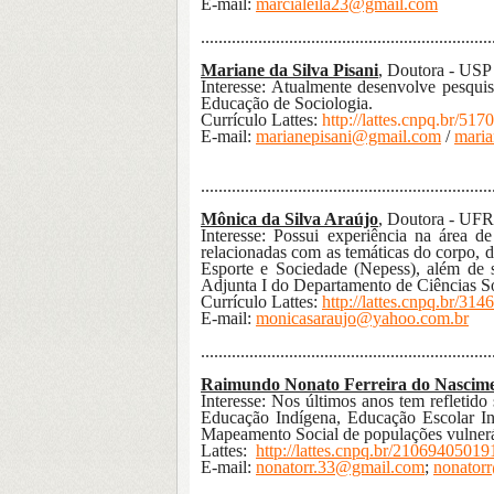
E-mail:
marcialeila23@gmail.com
..................................................................
Mariane da Silva Pisani
, Doutora - USP
Interesse:
Atualmente desenvolve pesquis
Educação de Sociologia.
Currículo Lattes:
http://lattes.cnpq.br/5
E-mail:
marianepisani@gmail.com
/
maria
..................................................................
Mônica da Silva Araújo
,
Doutora - UFR
Interesse:
Possui experiência na área de
relacionadas com as temáticas do corpo, d
Esporte e Sociedade (Nepess), além de s
Adjunta I do Departamento de Ciências 
Currículo Lattes:
http://lattes.cnpq.br/3
E-mail:
monicasaraujo@yahoo.com.br
..................................................................
Raimundo Nonato Ferreira do Nascim
Interesse: Nos últimos anos te
m refletido
Educação Indígena, Educação Escolar In
Mapeamento Social de populações vulneráve
Lattes:
http://lattes.cnpq.br/2106940501
E-mail:
nonatorr.33@gmail.com
;
nonatorr