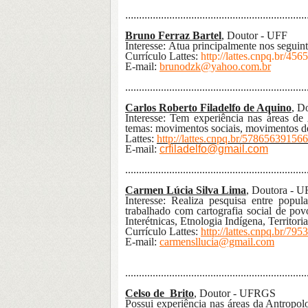
..................................................................
Bruno Ferraz Bartel
, Doutor - UFF
Interesse:
Atua principalmente nos seguint
Currículo Lattes:
http://lattes.cnpq.br/4
E-m
ail:
brunodzk@yahoo.com.br
...
...............................................................
Carlos Roberto Filadelfo de Aquino
, D
Interesse: Tem experiência nas áreas de
temas: movimentos sociais, movimentos de mo
Lattes:
http://lattes.cnpq.br/57865639156
E-m
ail:
crfiladelfo@gmail.com
...
...............................................................
Carmen Lúcia Silva Lima
, Dout
ora - 
Interesse:
Realiza pesquisa entre popu
trabalhado com cartografia social de pov
Interétnicas, Etnologia Indígena, Territor
Currículo Lattes:
http://lattes.cnpq.br/7
E-mail:
carmensllucia@gmail.com
..................................................................
Celso de Brito
,
Doutor - UFRGS
Possui experiência nas áreas da Antropol