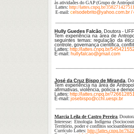
às atividades do GAP (Grupo de Antropolog
Lattes:
http://lattes.cnpq.br/3582714275
E-mail:
c
elsodebrito@yahoo.com.br / 
.................................................................
Hully Guedes Falcão
, Doutora - UF
Tem experiência na área de Antropo
seguintes temas: regulação da éti
controle, governança científica, confl
Lattes:
http://lattes.cnpq.br/5454215
E-mail:
hullyfalcao@gmail.com
.................................................................
José da Cruz Bispo de Miranda
, D
Tem experiência na área de Antropo
afirmativas, violência, policia e demo
Lattes:
http://lattes.cnpq.br/7266128
E-mail:
josebispo@cchl.uespi.br
.................................................................
Marcia Leila de Castro Pereira
Doutor
,
Interesse:
Etnologia Indígena (Sociocosmo
Território, poder e conflitos socioambienta
Currículo Lattes:
http://lattes.cnpq.br/7