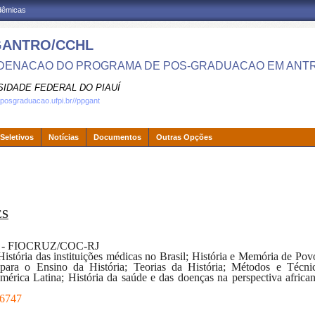
adêmicas
GANTRO/CCHL
ENACAO DO PROGRAMA DE POS-GRADUACAO EM ANT
SIDADE FEDERAL DO PIAUÍ
.posgraduacao.ufpi.br//ppgant
Seletivos
Notícias
Documentos
Outras Opções
ES
r - FIOCRUZ/COC-RJ
História das instituições médicas no Brasil; História e Memória de Po
s para o Ensino da História; Teorias da História; Métodos e Técni
mérica Latina; História da saúde e das doenças na perspectiva africana
16747