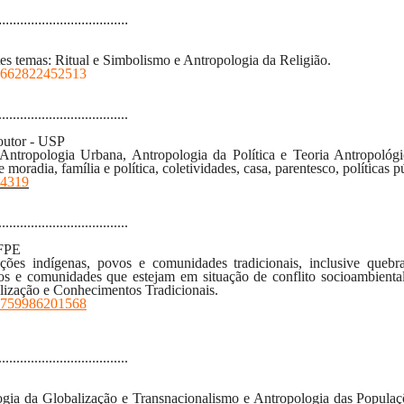
....................................
es temas: Ritual e Simbolismo e Antropologia da Religião
.
565662822452513
....................................
outor - USP
 Antropologia Urbana, Antropologia da Política e Teoria Antropológi
radia, família e política, coletividades, casa, parentesco, políticas púb
64319
....................................
UFPE
lações
indígenas, povos e
comunidades tradicionais, inclusive queb
os e comunidades que estejam em situação de conflito socioambiental
ialização e Conhecimentos Tradicionais.
953759986201568
....................................
ogia da Globalização e Transnacionalismo e Antropologia das Populaçõ