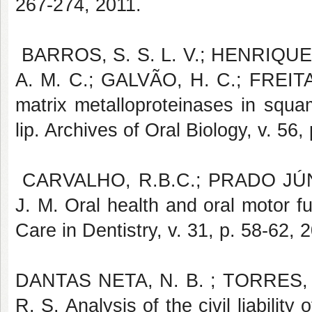
267-274, 2011.
BARROS, S. S. L. V.; HENRIQUES
A. M. C.; GALVÃO, H. C.; FREITA
matrix metalloproteinases in squa
lip. Archives of Oral Biology, v. 56
CARVALHO, R.B.C.; PRADO JÚNI
J. M. Oral health and oral motor fu
Care in Dentistry, v. 31, p. 58-62, 
DANTAS NETA, N. B. ; TORRES, 
R. S. Analysis of the civil liabilit