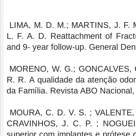
LIMA, M. D. M.; MARTINS, J. F. 
L. F. A. D. Reattachment of Fract
and 9- year follow-up. General Dent
MORENO, W. G.; GONCALVES, C.
R. R. A qualidade da atenção odon
da Família. Revista ABO Nacional, 
MOURA, C. D. V. S. ; VALENTE, V
CRAVINHOS, J. C. P. ; NOGUEIRA,
superior com implantes e prótese c