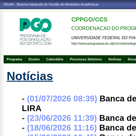
SIGAA - Sistema Integrado de Gestão de Atividades Acadêmicas
CPPGO/CCS
COORDENACAO DO PROGR
UNIVERSIDADE FEDERAL DO PIA
http://www.posgraduacao.ufpi.br//odontologi
Programa
Ensino
Calendário
Processos Seletivos
Notícias
Doc
Notícias
-
(01/07/2026 08:39)
Banca d
LIRA
-
(23/06/2026 11:39)
Banca d
-
(18/06/2026 11:16)
Banca d