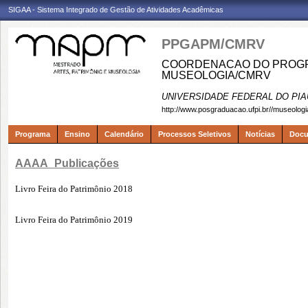
SIGAA - Sistema Integrado de Gestão de Atividades Acadêmicas
PPGAPM/CMRV
COORDENACAO DO PROGRA
MUSEOLOGIA/CMRV
UNIVERSIDADE FEDERAL DO PIA
http://www.posgraduacao.ufpi.br//museologi
Programa
Ensino
Calendário
Processos Seletivos
Notícias
Doc
AAAA_Publicações
Livro Feira do Patrimônio 2018
Livro Feira do Patrimônio 2019