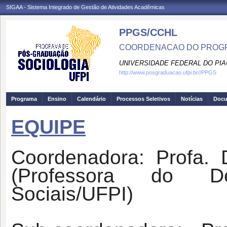
SIGAA - Sistema Integrado de Gestão de Atividades Acadêmicas
PPGS/CCHL
COORDENACAO DO PROGR
UNIVERSIDADE FEDERAL DO PIA
http://www.posgraduacao.ufpi.br//PPGS
Programa
Ensino
Calendário
Processos Seletivos
Notícias
Doc
EQUIPE
Coordenadora: Profa. D
(Professora do D
Sociais/UFPI)