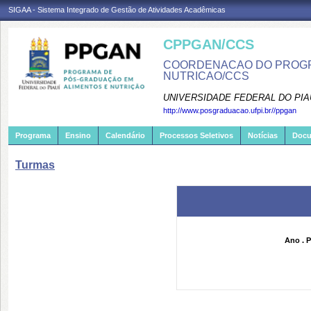
SIGAA - Sistema Integrado de Gestão de Atividades Acadêmicas
CPPGAN/CCS
COORDENACAO DO PROGR
NUTRICAO/CCS
UNIVERSIDADE FEDERAL DO PIA
http://www.posgraduacao.ufpi.br//ppgan
Programa
Ensino
Calendário
Processos Seletivos
Notícias
Doc
Turmas
Ano . P