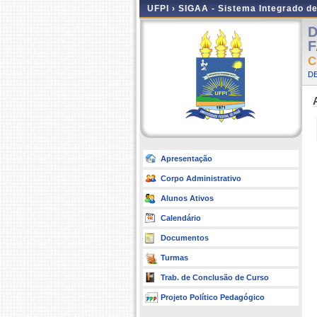
UFPI ›
SIGAA - Sistema Integrado d
D
F
C
D
Apresentação
Corpo Administrativo
Alunos Ativos
Calendário
Documentos
Turmas
Trab. de Conclusão de Curso
Projeto Político Pedagógico