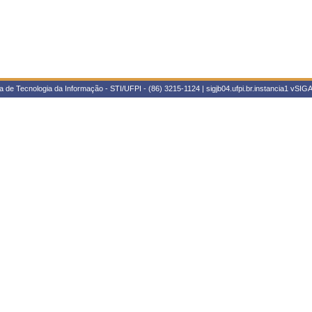
 de Tecnologia da Informação - STI/UFPI - (86) 3215-1124 | sigjb04.ufpi.br.instancia1
vSIGA