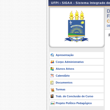
UFPI ›
SIGAA - Sistema Integrado d
D
F
C
D
Apresentação
Corpo Administrativo
Alunos Ativos
Calendário
Documentos
Turmas
Trab. de Conclusão de Curso
Projeto Político Pedagógico