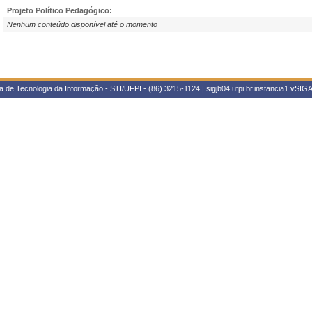
Projeto Político Pedagógico:
Nenhum conteúdo disponível até o momento
 de Tecnologia da Informação - STI/UFPI - (86) 3215-1124 | sigjb04.ufpi.br.instancia1
vSIGA