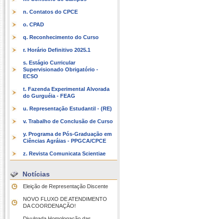
n. Contatos do CPCE
o. CPAD
q. Reconhecimento do Curso
r. Horário Definitivo 2025.1
s. Estágio Curricular
Supervisionado Obrigatório -
ECSO
t. Fazenda Experimental Alvorada
do Gurguéia - FEAG
u. Representação Estudantil - (RE)
v. Trabalho de Conclusão de Curso
y. Programa de Pós-Graduação em
Ciências Agráias - PPGCA/CPCE
z. Revista Comunicata Scientiae
Notícias
Eleição de Representação Discente
NOVO FLUXO DE ATENDIMENTO
DA COORDENAÇÃO!
Divulgada Homologação das