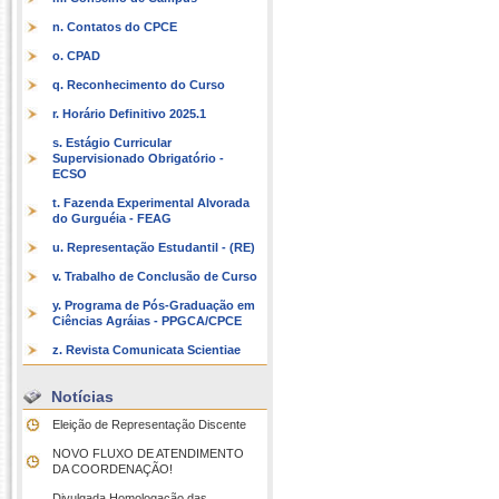
n. Contatos do CPCE
o. CPAD
q. Reconhecimento do Curso
r. Horário Definitivo 2025.1
s. Estágio Curricular
Supervisionado Obrigatório -
ECSO
t. Fazenda Experimental Alvorada
do Gurguéia - FEAG
u. Representação Estudantil - (RE)
v. Trabalho de Conclusão de Curso
y. Programa de Pós-Graduação em
Ciências Agráias - PPGCA/CPCE
z. Revista Comunicata Scientiae
Notícias
Eleição de Representação Discente
NOVO FLUXO DE ATENDIMENTO
DA COORDENAÇÃO!
Divulgada Homologação das