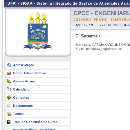
UFPI ›
SIGAA - Sistema Integrado de Gestão de Atividades Ac
CPCE - ENGENHARIA
CURSO NÍVEL GRADU
CAMPUS PROFESSORA CINOBELINA E
C. Secretaria
Secretária: FÁTIMA KAROLINE DE 
E-mail: agronomia_bj@ufpi.edu.br
Apresentação
Corpo Administrativo
Alunos Ativos
Calendário
Currículos
Documentos
Turmas
Trab. de Conclusão de Curso