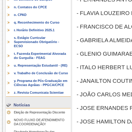
n. Contatos do CPCE
-
FLAVIA LOUZEIRO D
o. CPAD
q. Reconhecimento do Curso
- FRANCISCO DE A
r. Horário Definitivo 2025.1
s. Estágio Curricular
- GABRIELA ALMEIDA 
Supervisionado Obrigatório -
ECSO
-
GLENIO GUIMARAES
t. Fazenda Experimental Alvorada
do Gurguéia - FEAG
u. Representação Estudantil - (RE)
-
ITALO HERBERT 
v. Trabalho de Conclusão de Curso
- JANAILTON COUTIN
y. Programa de Pós-Graduação em
Ciências Agráias - PPGCA/CPCE
z. Revista Comunicata Scientiae
- JOÃO CARLOS MEDE
Notícias
- JOSE ERNANDES RU
Eleição de Representação Discente
NOVO FLUXO DE ATENDIMENTO
- JOSE HAMILTON DA
DA COORDENAÇÃO!
Divulgada Homologação das