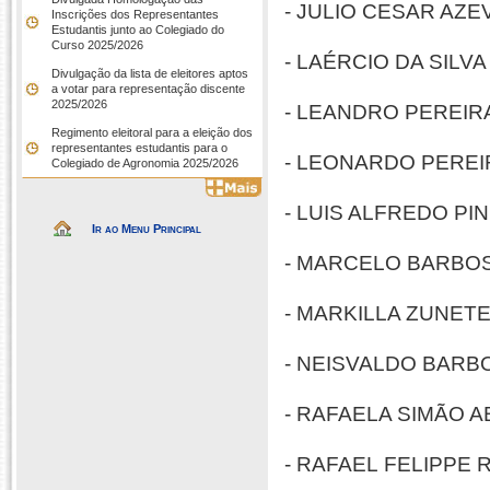
- JULIO CESAR AZEV
Inscrições dos Representantes
Estudantis junto ao Colegiado do
Curso 2025/2026
-
LAÉRCIO DA SILVA P
Divulgação da lista de eleitores aptos
a votar para representação discente
2025/2026
-
LEANDRO PEREIRA 
Regimento eleitoral para a eleição dos
representantes estudantis para o
- LEONARDO PEREIRA
Colegiado de Agronomia 2025/2026
-
LUIS ALFREDO PINH
Ir ao Menu Principal
-
MARCELO BARBOSA F
-
MARKILLA ZUNET
- NEISVALDO BARBOS
-
RAFAELA SIMÃO AB
- RAFAEL FELIPPE RA