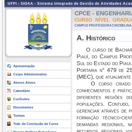
UFPI ›
SIGAA - Sistema Integrado de Gestão de Atividades Ac
CPCE - ENGENHARIA
CURSO NÍVEL GRADU
CAMPUS PROFESSORA CINOBELINA E
A. Histórico
O curso de Bacharela
Piauí, do Campus Prof
Sul do Estado do Piaui
Apresentação
Portaria n° 479 de 2
Corpo Administrativo
(MEC), que atualmente 
O curso criado na 
Alunos Ativos
conhecimentos e práti
Calendário
diferentes regiões d
Currículos
populações. Contudo,
Documentos
gerenciar através de pr
Turmas
formação técnico-cie
demandas regionais, n
Trab. de Conclusão de Curso
recursos regionais vi