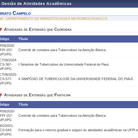
e Gestão de Atividades Acadêmicas
iriato Campelo
AR - DEPARTAMENTO DE PARASITOLOGIA E MICROBIOLOGIA/CCS
Atividades de Extensão que Coordena
ódigo
Título
P09/2020-
FPI-157-
Controle de contatos para Tuberculose na Atenção Básica
VPJ/PG
CT09/2024-
CS-367-
I Simpósio de Tuberculose da Universidade Federal do Piauí
VPJ/PG
CT09/2025-
CS-577-
II SIMPÓSIO DE TUBERCULOSE DA UNIVERSIDADE FEDERAL DO PIAUÍ.
VPJ/PG
Atividades de Extensão que Participa
ódigo
Título
P09/2020-
FPI-157-
Controle de contatos para Tuberculose na Atenção Básica
VPJ/PG
I02/2021-
CS-043-
Formação para o retorno gradual e seguro às atividades acadêmicas na UFPI
VPJ/PG