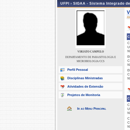
UFPI ›
SIGAA - Sistema Integrado d
V
P
C
C
U
N
VIRIATO CAMPELO
E
DEPARTAMENTO DE PARASITOLOGIA E
C
MICROBIOLOGIA/CCS
N
Perfil Pessoal
E
C
Disciplinas Ministradas
N
Atividades de Extensão
Projetos de Monitoria
C
C
Ir ao Menu Principal
U
N
C
C
N