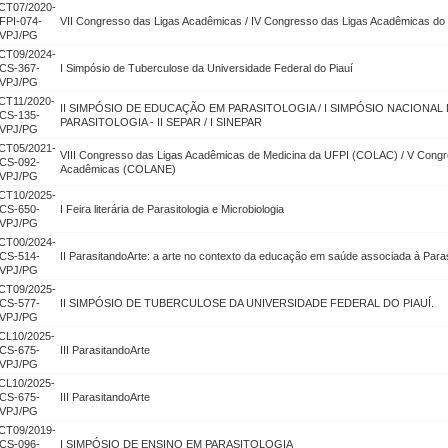
CT07/2020-
FPI-074-
VII Congresso das Ligas Acadêmicas / IV Congresso das Ligas Acadêmicas do
VPJ/PG
CT09/2024-
CS-367-
I Simpósio de Tuberculose da Universidade Federal do Piauí
VPJ/PG
CT11/2020-
II SIMPÓSIO DE EDUCAÇÃO EM PARASITOLOGIA / I SIMPÓSIO NACIONA
CS-135-
PARASITOLOGIA - II SEPAR / I SINEPAR
VPJ/PG
CT05/2021-
VIII Congresso das Ligas Acadêmicas de Medicina da UFPI (COLAC) / V Congr
CS-092-
Acadêmicas (COLANE)
VPJ/PG
CT10/2025-
CS-650-
I Feira literária de Parasitologia e Microbiologia
VPJ/PG
CT00/2024-
CS-514-
II ParasitandoArte: a arte no contexto da educação em saúde associada à Parasi
VPJ/PG
CT09/2025-
CS-577-
II SIMPÓSIO DE TUBERCULOSE DA UNIVERSIDADE FEDERAL DO PIAUÍ.
VPJ/PG
CL10/2025-
CS-675-
III ParasitandoArte
VPJ/PG
CL10/2025-
CS-675-
III ParasitandoArte
VPJ/PG
CT09/2019-
CS-096-
I SIMPÓSIO DE ENSINO EM PARASITOLOGIA