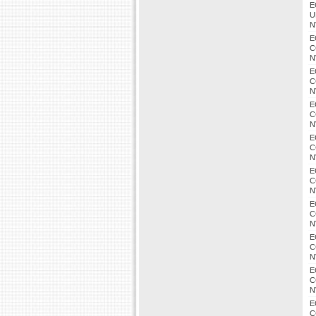
E
U
N
E
C
N
E
C
N
E
C
N
E
C
N
E
C
N
E
C
N
E
C
N
E
C
N
E
C