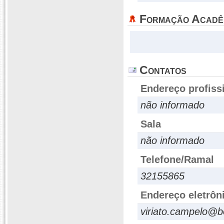
Formação Acadê
Contatos
Endereço profiss
não informado
Sala
não informado
Telefone/Ramal
32155865
Endereço eletrôn
viriato.campelo@b