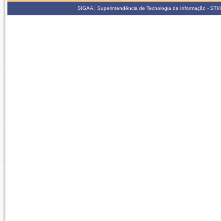
SIGAA | Superintendência de Tecnologia da Informação - STI/UF