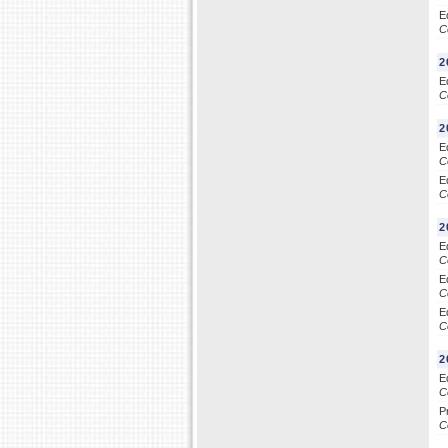
E
C
2
E
C
2
E
C
E
C
2
E
C
E
C
E
C
2
E
C
P
C