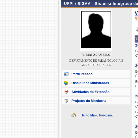
UFPI ›
SIGAA - Sistema Integrado d
V
P
T
2
E
VIRIATO CAMPELO
C
DEPARTAMENTO DE PARASITOLOGIA E
MICROBIOLOGIA/CCS
2
E
Perfil Pessoal
C
E
Disciplinas Ministradas
C
Atividades de Extensão
2
Projetos de Monitoria
E
C
E
Ir ao Menu Principal
C
2
E
C