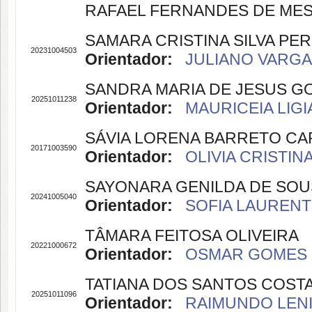
RAFAEL FERNANDES DE MESQU
SAMARA CRISTINA SILVA PER
20231004503
Orientador:
JULIANO VARGAS
SANDRA MARIA DE JESUS G
20251011238
Orientador:
MAURICEIA LIGI
SÁVIA LORENA BARRETO CA
20171003590
Orientador:
OLIVIA CRISTINA
SAYONARA GENILDA DE SOU
20241005040
Orientador:
SOFIA LAURENTI
TÂMARA FEITOSA OLIVEIRA
20221000672
Orientador:
OSMAR GOMES D
TATIANA DOS SANTOS COST
20251011096
Orientador:
RAIMUNDO LENIL