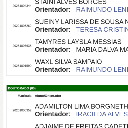
STAINI ALVES BORGES
20261004344
Orientador:
RAIMUNDO LENIL
SUEINY LARISSA DE SOUSA 
20221003262
Orientador:
TERESA CRISTIN
TAMYRES LAYSLA MESSIAS
20251007638
Orientador:
MARIA DALVA MAC
WAXL SILVA SAMPAIO
20251001590
Orientador:
RAIMUNDO LENIL
DOUTORADO (80)
Matrícula
Aluno/Orientador
ADAMILTON LIMA BORGNET
20261008352
Orientador:
IRACILDA ALVES
ADJAIME DE FREITAS CADET