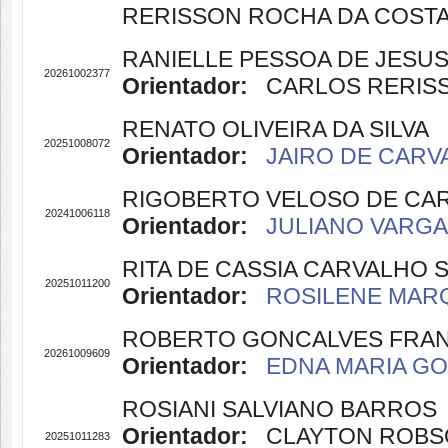
RERISSON ROCHA DA COSTA (
RANIELLE PESSOA DE JESU
20261002377
Orientador:
CARLOS RERISSO
RENATO OLIVEIRA DA SILVA
20251008072
Orientador:
JAIRO DE CARVA
RIGOBERTO VELOSO DE CA
20241006118
Orientador:
JULIANO VARGAS
RITA DE CASSIA CARVALHO 
20251011200
Orientador:
ROSILENE MARQ
ROBERTO GONCALVES FRA
20261009609
Orientador:
EDNA MARIA GOU
ROSIANI SALVIANO BARROS
Orientador:
CLAYTON ROBSON 
20251011283