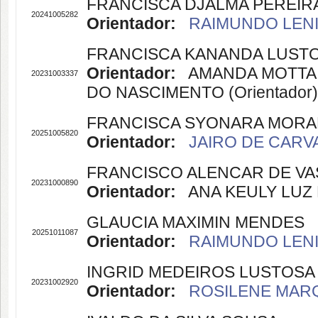
FRANCISCA DJALMA PEREIRA
20241005282
Orientador:
RAIMUNDO LENIL
FRANCISCA KANANDA LUST
Orientador:
AMANDA MOTTA CA
20231003337
DO NASCIMENTO (Orientador)
FRANCISCA SYONARA MORA
20251005820
Orientador:
JAIRO DE CARVA
FRANCISCO ALENCAR DE V
20231000890
Orientador:
ANA KEULY LUZ B
GLAUCIA MAXIMIN MENDES
20251011087
Orientador:
RAIMUNDO LENIL
INGRID MEDEIROS LUSTOSA 
20231002920
Orientador:
ROSILENE MARQ