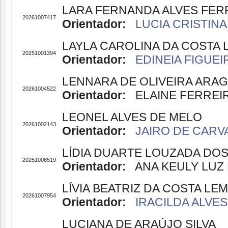
LARA FERNANDA ALVES FER
20261007417
Orientador:
LUCIA CRISTINA
LAYLA CAROLINA DA COSTA L
20251001394
Orientador:
EDINEIA FIGUEI
LENNARA DE OLIVEIRA ARA
20261004522
Orientador:
ELAINE FERREIRA
LEONEL ALVES DE MELO
20261002143
Orientador:
JAIRO DE CARVA
LÍDIA DUARTE LOUZADA DO
20251008519
Orientador:
ANA KEULY LUZ B
LÍVIA BEATRIZ DA COSTA LE
20261007954
Orientador:
IRACILDA ALVES
LUCIANA DE ARAÚJO SILVA