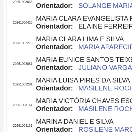
20251008036
Orientador:
SOLANGE MARIA 
MARIA CLARA EVANGELISTA 
20261000425
Orientador:
ELAINE FERREIRA
MARIA CLARA LIMA E SILVA
20261002279
Orientador:
MARIA APARECID
MARIA EUNICE SANTOS TEIX
20251008081
Orientador:
JULIANO VARGAS
MARIA LUISA PIRES DA SILVA
20251003281
Orientador:
MASILENE ROCHA
MARIA VICTÓRIA CHAVES E
20251008161
Orientador:
MASILENE ROCHA
MARINA DANIEL E SILVA
20261003131
Orientador:
ROSILENE MARQ