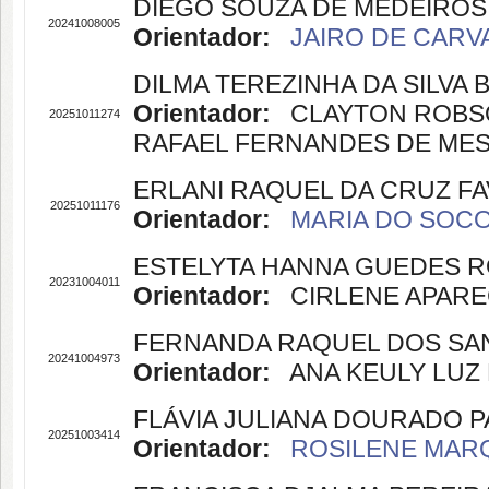
DIEGO SOUZA DE MEDEIROS
20241008005
Orientador:
JAIRO DE CARVA
DILMA TEREZINHA DA SILVA
Orientador:
CLAYTON ROBSON 
20251011274
RAFAEL FERNANDES DE MESQU
ERLANI RAQUEL DA CRUZ F
20251011176
Orientador:
MARIA DO SOCOR
ESTELYTA HANNA GUEDES 
20231004011
Orientador:
CIRLENE APARECID
FERNANDA RAQUEL DOS SA
20241004973
Orientador:
ANA KEULY LUZ B
FLÁVIA JULIANA DOURADO P
20251003414
Orientador:
ROSILENE MARQ