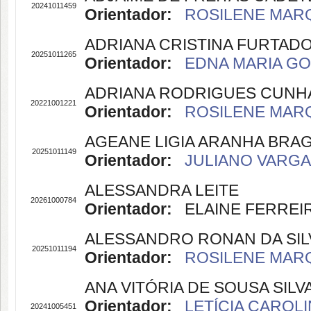
20241011459
Orientador:
ROSILENE MARQ
ADRIANA CRISTINA FURTADO
20251011265
Orientador:
EDNA MARIA GOU
ADRIANA RODRIGUES CUNH
20221001221
Orientador:
ROSILENE MARQ
AGEANE LIGIA ARANHA BRA
20251011149
Orientador:
JULIANO VARGAS
ALESSANDRA LEITE
20261000784
Orientador:
ELAINE FERREIRA
ALESSANDRO RONAN DA SI
20251011194
Orientador:
ROSILENE MARQ
ANA VITÓRIA DE SOUSA SILV
Orientador:
LETÍCIA CAROLI
20241005451