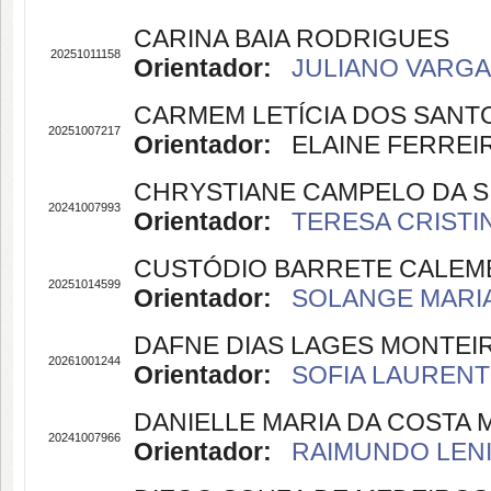
CARINA BAIA RODRIGUES
20251011158
Orientador:
JULIANO VARGAS
CARMEM LETÍCIA DOS SANT
20251007217
Orientador:
ELAINE FERREIRA
CHRYSTIANE CAMPELO DA S
20241007993
Orientador:
TERESA CRISTIN
CUSTÓDIO BARRETE CALEM
20251014599
Orientador:
SOLANGE MARIA 
DAFNE DIAS LAGES MONTEI
20261001244
Orientador:
SOFIA LAURENTI
DANIELLE MARIA DA COSTA
20241007966
Orientador:
RAIMUNDO LENIL