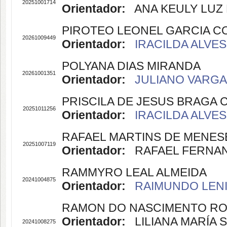
20251001714
Orientador:
ANA KEULY LUZ B
PIROTEO LEONEL GARCIA C
20261009449
Orientador:
IRACILDA ALVES
POLYANA DIAS MIRANDA
20261001351
Orientador:
JULIANO VARGAS
PRISCILA DE JESUS BRAGA
20251011256
Orientador:
IRACILDA ALVES
RAFAEL MARTINS DE MENES
20251007119
Orientador:
RAFAEL FERNANDE
RAMMYRO LEAL ALMEIDA
20241004875
Orientador:
RAIMUNDO LENIL
RAMON DO NASCIMENTO R
Orientador:
LILIANA MARÍA S
20241008275