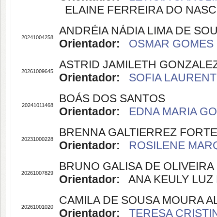
ELAINE FERREIRA DO NASCIM
ANDRÉIA NÁDIA LIMA DE SO
20241004258
Orientador:
OSMAR GOMES D
ASTRID JAMILETH GONZALE
20261009645
Orientador:
SOFIA LAURENTI
BOÁS DOS SANTOS
20241011468
Orientador:
EDNA MARIA GOU
BRENNA GALTIERREZ FORT
20231000228
Orientador:
ROSILENE MARQ
BRUNO GALISA DE OLIVEIRA
20261007829
Orientador:
ANA KEULY LUZ B
CAMILA DE SOUSA MOURA A
20261001020
Orientador:
TERESA CRISTIN