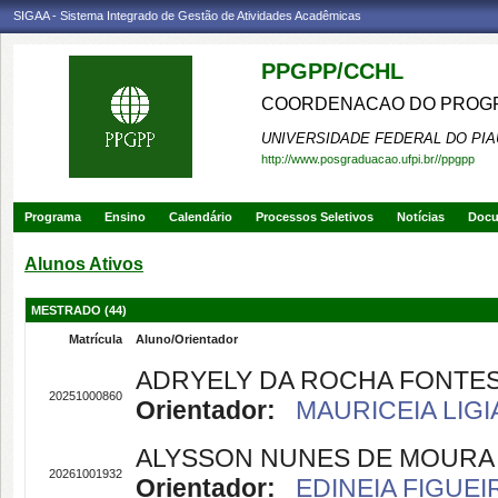
SIGAA - Sistema Integrado de Gestão de Atividades Acadêmicas
PPGPP/CCHL
COORDENACAO DO PROGRA
UNIVERSIDADE FEDERAL DO PIA
http://www.posgraduacao.ufpi.br//ppgpp
Programa
Ensino
Calendário
Processos Seletivos
Notícias
Doc
Alunos Ativos
MESTRADO (44)
Matrícula
Aluno/Orientador
ADRYELY DA ROCHA FONTE
20251000860
Orientador:
MAURICEIA LIGI
ALYSSON NUNES DE MOURA
20261001932
Orientador:
EDINEIA FIGUEI