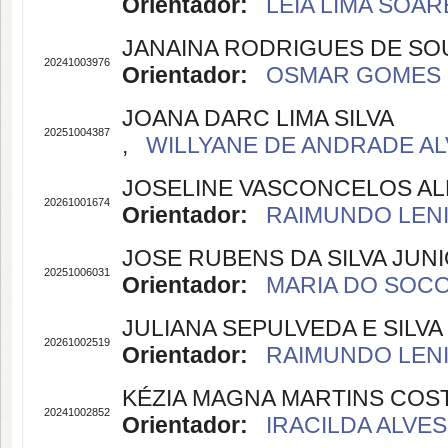
Orientador:
LÉIA LIMA SOARE
JANAINA RODRIGUES DE SO
20241003976
Orientador:
OSMAR GOMES D
JOANA DARC LIMA SILVA
20251004387
,
WILLYANE DE ANDRADE ALV
JOSELINE VASCONCELOS AL
20261001674
Orientador:
RAIMUNDO LENIL
JOSE RUBENS DA SILVA JUN
20251006031
Orientador:
MARIA DO SOCOR
JULIANA SEPULVEDA E SILVA
20261002519
Orientador:
RAIMUNDO LENIL
KÉZIA MAGNA MARTINS COS
20241002852
Orientador:
IRACILDA ALVES