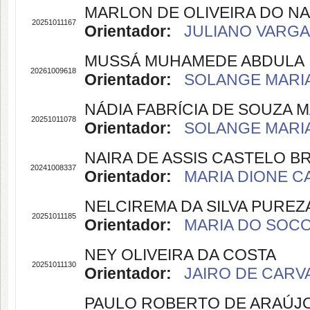
MARLON DE OLIVEIRA DO N
20251011167
Orientador:
JULIANO VARGAS
MUSSÁ MUHAMEDE ABDULA
20261009618
Orientador:
SOLANGE MARIA 
NÁDIA FABRÍCIA DE SOUZA 
20251011078
Orientador:
SOLANGE MARIA 
NAIRA DE ASSIS CASTELO 
20241008337
Orientador:
MARIA DIONE CA
NELCIREMA DA SILVA PUREZ
20251011185
Orientador:
MARIA DO SOCOR
NEY OLIVEIRA DA COSTA
20251011130
Orientador:
JAIRO DE CARVA
PAULO ROBERTO DE ARAÚJ