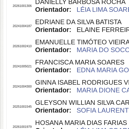
DANIELLY BARBOSA ROCHA
20261001306
Orientador:
LÉIA LIMA SOARE
EDRIANE DA SILVA BATISTA
20241004187
Orientador:
ELAINE FERREIRA
EMANUELLE TIMÓTEO VIEIR
20261002410
Orientador:
MARIA DO SOCOR
FRANCISCA MARIA SOARES
20241005021
Orientador:
EDNA MARIA GOU
GINNA ISABEL RODRIGUES 
20241004300
Orientador:
MARIA DIONE CA
GLEYSON WILLIAN SILVA CA
20251001545
Orientador:
SOFIA LAURENTI
HOSANA MARIA DIAS FARIAS
20261001979