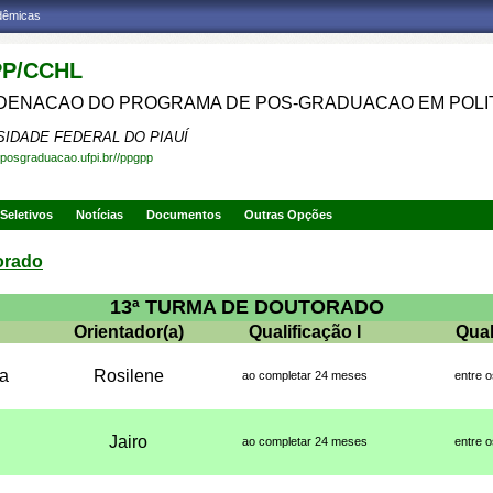
adêmicas
P/CCHL
ENACAO DO PROGRAMA DE POS-GRADUACAO EM POLIT
SIDADE FEDERAL DO PIAUÍ
.posgraduacao.ufpi.br//ppgpp
Seletivos
Notícias
Documentos
Outras Opções
orado
13ª TURMA DE DOUTORADO
Orientador(a)
Qualificação I
Qual
oa
Rosilene
ao completar 24 meses
entre 
Jairo
ao completar 24 meses
entre 