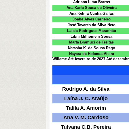
Adriana Lima Barros
Ana Karla Sousa de Oliveira
Ana Kelma Cunha Gallas
Joabe Alves Carneiro
José Tavares da Silva Neto
Laisla Rodrigues Maranhão
Libni Milhomem Sousa
Marta Bramuci de Freitas
Natasha K. de Sousa Rego
Nayara de Holanda Vieira
Willame Até fevereiro de 2023 Até dezembr
Rodrigo A. da Silva
Laína J. C. Araújo
Talila A. Amorim
Ana V. M. Cardoso
Tulyana C.B. Pereira