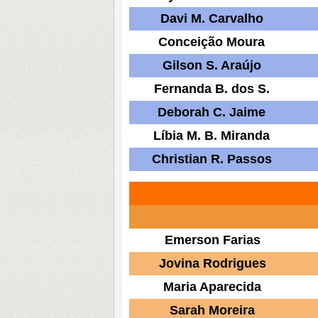
Davi M. Carvalho
Conceição Moura
Gilson S. Araújo
Fernanda B. dos S.
Deborah C. Jaime
Líbia M. B. Miranda
Christian R. Passos
Emerson Farias
Jovina Rodrigues
Maria Aparecida
Sarah Moreira