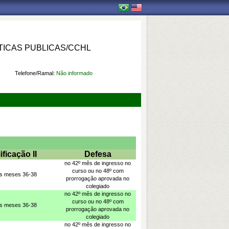
ICAS PUBLICAS/CCHL
Telefone/Ramal:
Não informado
ificação II
Defesa
no 42º mês de ingresso no
curso ou no 48º com
os meses 36-38
prorrogação aprovada no
colegiado
no 42º mês de ingresso no
curso ou no 48º com
os meses 36-38
prorrogação aprovada no
colegiado
no 42º mês de ingresso no