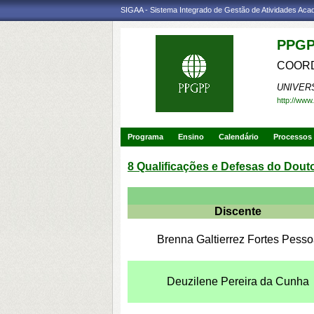
SIGAA - Sistema Integrado de Gestão de Atividades Ac
PPGP
COORD
UNIVER
http://www
Programa
Ensino
Calendário
Processos 
8 Qualificações e Defesas do Dout
Discente
Brenna Galtierrez Fortes Pess
Deuzilene Pereira da Cunha