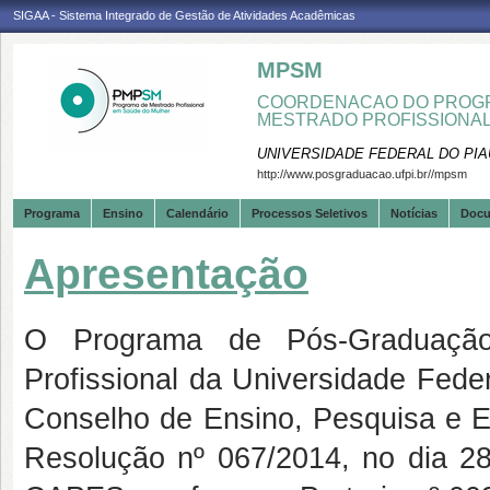
SIGAA - Sistema Integrado de Gestão de Atividades Acadêmicas
MPSM
COORDENACAO DO PROGR
MESTRADO PROFISSIONA
UNIVERSIDADE FEDERAL DO PIA
http://www.posgraduacao.ufpi.br//mpsm
Programa
Ensino
Calendário
Processos Seletivos
Notícias
Doc
Apresentação
O Programa de Pós-Graduaçã
Profissional da Universidade Fede
Conselho de Ensino, Pesquisa e 
Resolução nº 067/2014, no dia 2