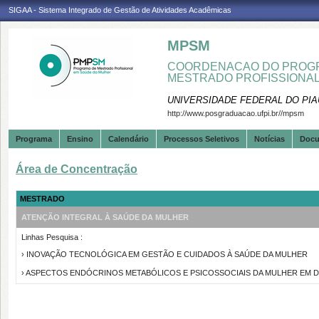
SIGAA - Sistema Integrado de Gestão de Atividades Acadêmicas
MPSM
COORDENACAO DO PROGR
MESTRADO PROFISSIONA
UNIVERSIDADE FEDERAL DO PIA
http://www.posgraduacao.ufpi.br//mpsm
Programa
Ensino
Calendário
Processos Seletivos
Notícias
Doc
Área de Concentração
MESTRADO
ATENÇÃO INTEGRAL À SAÚDE DA MULHER
Linhas Pesquisa :
› INOVAÇÃO TECNOLÓGICA EM GESTÃO E CUIDADOS À SAÚDE DA MULHER
› ASPECTOS ENDÓCRINOS METABÓLICOS E PSICOSSOCIAIS DA MULHER EM D