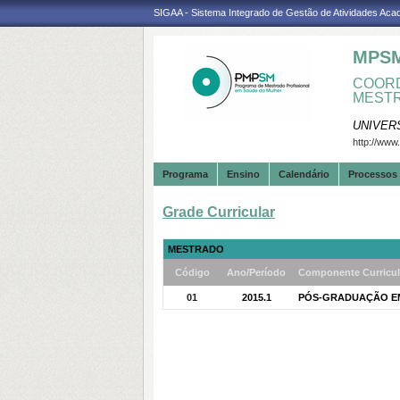
SIGAA - Sistema Integrado de Gestão de Atividades Ac
MPS
COORD
MESTR
UNIVER
http://www
Programa
Ensino
Calendário
Processos 
Grade Curricular
MESTRADO
Código
Ano/Período
Componente Curricul
01
2015.1
PÓS-GRADUAÇÃO EM 