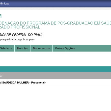
adêmicas
M
ENACAO DO PROGRAMA DE POS-GRADUACAO EM SAUD
ADO PROFISSIONAL
SIDADE FEDERAL DO PIAUÍ
.posgraduacao.ufpi.br//mpsm
Seletivos
Notícias
Documentos
Outras Opções
ar
SAÚDE DA MULHER - Presencial -