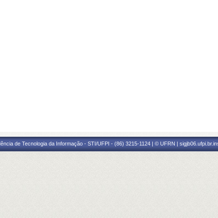
ência de Tecnologia da Informação - STI/UFPI - (86) 3215-1124 | © UFRN | sigjb06.ufpi.br.i