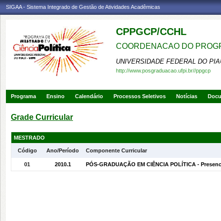
SIGAA - Sistema Integrado de Gestão de Atividades Acadêmicas
CPPGCP/CCHL
COORDENACAO DO PROGRA
UNIVERSIDADE FEDERAL DO PIA
http://www.posgraduacao.ufpi.br//ppgcp
Programa
Ensino
Calendário
Processos Seletivos
Notícias
Doc
Grade Curricular
MESTRADO
Código
Ano/Período
Componente Curricular
01
2010.1
PÓS-GRADUAÇÃO EM CIÊNCIA POLÍTICA - Presenci