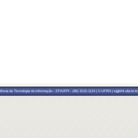
ência de Tecnologia da Informação - STI/UFPI - (86) 3215-1124 | © UFRN | sigjb04.ufpi.br.i