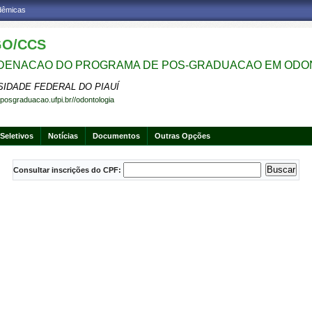
adêmicas
O/CCS
ENACAO DO PROGRAMA DE POS-GRADUACAO EM ODO
SIDADE FEDERAL DO PIAUÍ
.posgraduacao.ufpi.br//odontologia
Seletivos
Notícias
Documentos
Outras Opções
Consultar inscrições do CPF: