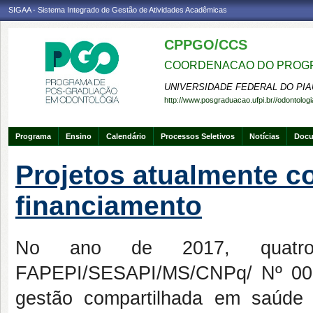
SIGAA - Sistema Integrado de Gestão de Atividades Acadêmicas
CPPGO/CCS
COORDENACAO DO PROGR
UNIVERSIDADE FEDERAL DO PIA
http://www.posgraduacao.ufpi.br//odontologi
Programa
Ensino
Calendário
Processos Seletivos
Notícias
Doc
Projetos atualmente 
financiamento
No ano de 2017, quatro 
FAPEPI/SESAPI/MS/CNPq/ Nº 003
gestão compartilhada em saúde