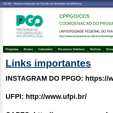
SIGAA - Sistema Integrado de Gestão de Atividades Acadêmicas
CPPGO/CCS
COORDENACAO DO PROGR
UNIVERSIDADE FEDERAL DO PIA
http://www.posgraduacao.ufpi.br//odontologi
Programa
Ensino
Calendário
Processos Seletivos
Notícias
Doc
Links importantes
INSTAGRAM DO PPGO:
https:/
UFPI:
http://www.ufpi.br/