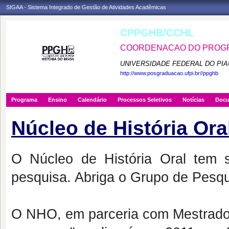
SIGAA - Sistema Integrado de Gestão de Atividades Acadêmicas
CPPGHB/CCHL
COORDENACAO DO PROGRA
UNIVERSIDADE FEDERAL DO PIA
http://www.posgraduacao.ufpi.br//ppghb
Programa
Ensino
Calendário
Processos Seletivos
Notícias
Doc
Núcleo de História Or
O Núcleo de História Oral tem s
pesquisa. Abriga o Grupo de Pesq
O NHO, em parceria com Mestrado