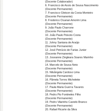
(Docente Colaborador)
6. Francisco de Assis de Sousa Nascimento
(Docente Permanente)
7. Francisco Gleison da Costa Monteiro
(Docente Permanente)
8. Frederico Osanan Amorim Lima
(Docente Permanente)
9. João Paulo Charrone
(Docente Permanente)
10. João Paulo Peixoto Costa
(Docente Permanente)
11. Johny Santana de Araújo
(Docente Permanente)
12. José Petrúcio de Farias Junior
(Docente Permanente)
13. Joseanne Zingleara Soares Marinho
(Docente Permanente)
14. Marcelo de Sousa Neto
(Docente Permanente)
15. Nilsângela Cardoso Lima
(Docente Permanente)
16. Pâmela Torres Michelette
(Docente Permanente)
17. Paula Maria Guerra Tavares
(Docente Permanente)
18. Pedro Pio Fontineles Filho
(Docente Permanente)
19. Pedro Vilarinho Castelo Branco
(Docente Permanente)
20. Rafael Ricarte da Silva