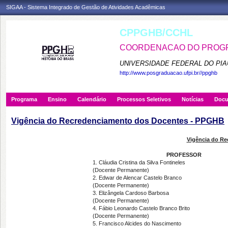
SIGAA - Sistema Integrado de Gestão de Atividades Acadêmicas
CPPGHB/CCHL
COORDENACAO DO PROGRA
UNIVERSIDADE FEDERAL DO PIA
http://www.posgraduacao.ufpi.br//ppghb
Programa
Ensino
Calendário
Processos Seletivos
Notícias
Doc
Vigência do Recredenciamento dos Docentes - PPGHB
Vigência do R
PROFESSOR
1. Cláudia Cristina da Silva Fontineles
(Docente Permanente)
2. Edwar de Alencar Castelo Branco
(Docente Permanente)
3. Elizângela Cardoso Barbosa
(Docente Permanente)
4. Fábio Leonardo Castelo Branco Brito
(Docente Permanente)
5. Francisco Alcides do Nascimento