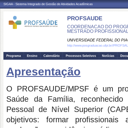
SIGAA - Sistema Integrado de Gestão de Atividades Acadêmicas
PROFSAUDE
COORDENACAO DO PROGRA
MESTRADO PROFISSIONAL
UNIVERSIDADE FEDERAL DO PIA
http://www.posgraduacao.ufpi.br//PROFS
Programa
Ensino
Calendário
Processos Seletivos
Notícias
Doc
Apresentação
O PROFSAUDE/MPSF é um progr
Saúde da Família, reconhecido
Pessoal de Nível Superior (CA
objetivos: formar profissiona