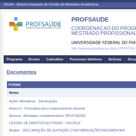
SIGAA - Sistema Integrado de Gestão de Atividades Acadêmicas
PROFSAUDE
COORDENACAO DO PROGRA
MESTRADO PROFISSIONAL
UNIVERSIDADE FEDERAL DO PIA
http://www.posgraduacao.ufpi.br//PROFS
Programa
Ensino
Calendário
Processos Seletivos
Notícias
Doc
Documentos
FORMS
Nome
Ações afirmativas - Declarações
Anexo II - Formulário para credenciamento docente
Barema - Atividades complementares PROFSAÚDE
CESSÃO DE DIREITOS AUTORAIS - FIOCRUZ
Modelo - DECLARAÇÃO DE QUITAÇÃO COM OBRIGAÇÕES REGIMENTAIS